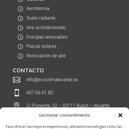
Aerotermia
Suelo radiante
Aire acondicionado
Energías renovables
Placas solares
Renovación de aire
CONTACTO

info@ecoclimalevante.es

607 66 61 82

C/ Poniente, 32 – 03111 Busot – Alicante
(España)
Gestionar consentimiento
Para ofrecer las mejores experiencias, utilizamos tecnologías como las